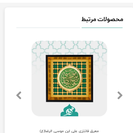
محصولات مرتبط
تابلو معرق مس اسماء مبارک الله و حضرت محمد(ص)
معرق فانتزی علی ابن موسی الرضا(ع)