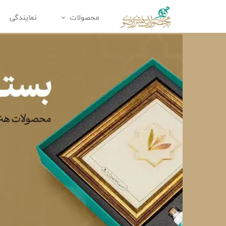
محصولات
نمایندگی
محصولات متبرک
زیورآلا
تابلو
ملزومات 
دکوراتیو
تندیس
پک هدیه
هدایای 