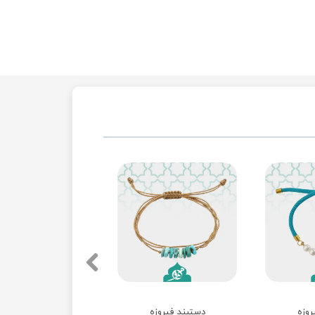
روزه
دستبند فیروزه