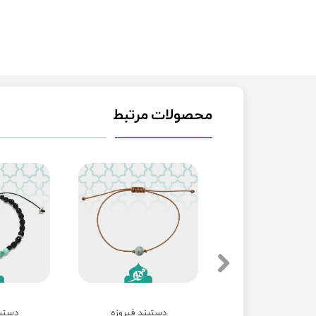
محصولات مرتبط
دستبند فیروزه با بند آسانسوری
دستبند فیروزه
دستبن