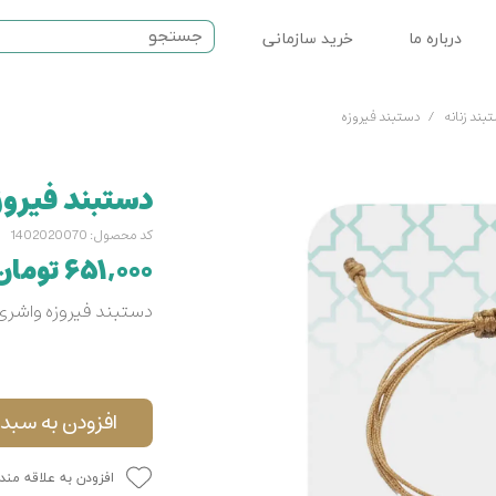
درباره ما
خرید سازمانی
ت مذهبی
بند زنانه
دستبند فیروزه
نماز
دستبند فیروز
سرامیکی
کد محصول: 1402020070
۶۵۱,۰۰۰ تومان
دستبند فیروزه واشری 
افزودن به سبد 
افزودن به علاقه مند