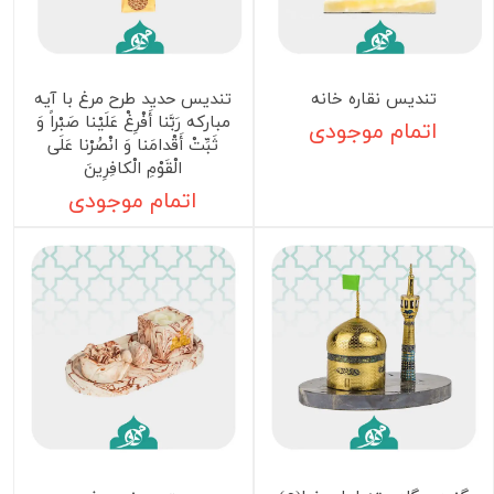
تندیس نقاره خانه
تندیس حدید طرح مرغ با آیه
مبارکه رَبَّنا أَفْرِغْ عَلَيْنا صَبْراً وَ
اتمام موجودی
ثَبِّتْ أَقْدامَنا وَ انْصُرْنا عَلَى
الْقَوْمِ الْكافِرِينَ‌
اتمام موجودی