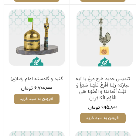
تندیس حدید طرح مرغ با آیه
گنبد و گلدسته امام رضا(ع)
مبارکه رَبَّنا أَفْرِغْ عَلَيْنا صَبْراً وَ
۶,۷۰۰,۰۰۰ تومان
ثَبِّتْ أَقْدامَنا وَ انْصُرْنا عَلَى
الْقَوْمِ الْكافِرِينَ‌
افزودن به سبد خرید
۹۹۵,۸۰۰ تومان
افزودن به سبد خرید