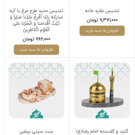
تندیس نقاره خانه
تندیس حدید طرح مرغ با آیه
مبارکه رَبَّنا أَفْرِغْ عَلَيْنا صَبْراً وَ
۹,۳۷۱,۰۰۰ تومان
ثَبِّتْ أَقْدامَنا وَ انْصُرْنا عَلَى
الْقَوْمِ الْكافِرِينَ‌
افزودن به سبد خرید
۹۹۶,۰۰۰ تومان
افزودن به سبد خرید
گنبد و گلدسته امام رضا(ع)
سِت سینی بیضی