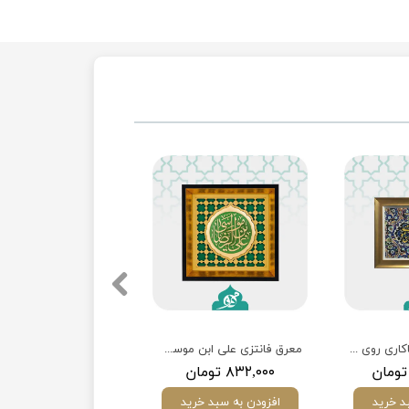
تابلوی نفیس میناکاری روی چوب «السلطان ابالحسن علی ابن موسی الرضا (ع)
معرق فانتزی علی ابن موسی الرضا(ع)
۸۳۲,۰۰۰ تومان
د خرید
افزودن به سبد خرید