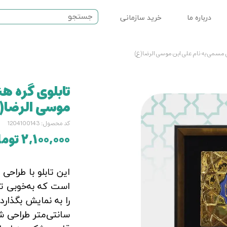
درباره ما
خرید سازمانی
ت مذهبی
 مسمی به نام علی ابن موسی الرضا(ع)
نماز
تابلوی گره ه
سرامیکی
موسی الرضا(
کد محصول: 1204100143
۲,۱۰۰,۰۰۰ تومان
این تابلو با طراحی
است که به‌خوبی ت
سانتی‌متر طراحی ش