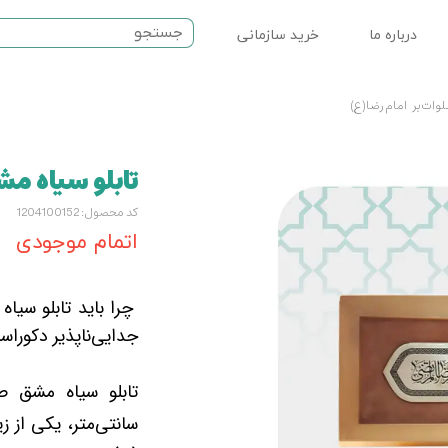
درباره ما
خرید سازمانی
ت مذهبی
وات بر امام رضا(ع)
نماز
تابلو سیاه م
سرامیکی
کد محصول: 1204100152
اتمام موجودی
چرا باید تابلو سیا
جدایی‌ناپذیر دکورا
سانتی‌متر، یکی از ز