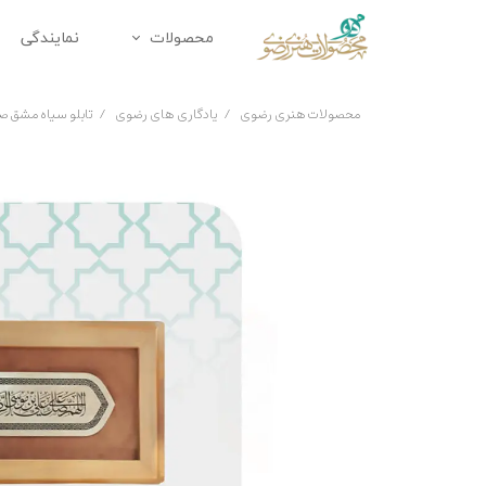
محصولات
نمایندگی
محصولات متبرک
زیورآلا
محصولات هنری رضوی
یادگاری های رضوی
تابلو سیاه مشق صل
تابلو
ملزومات 
دکوراتیو
تندیس
پک هدیه
هدایای 