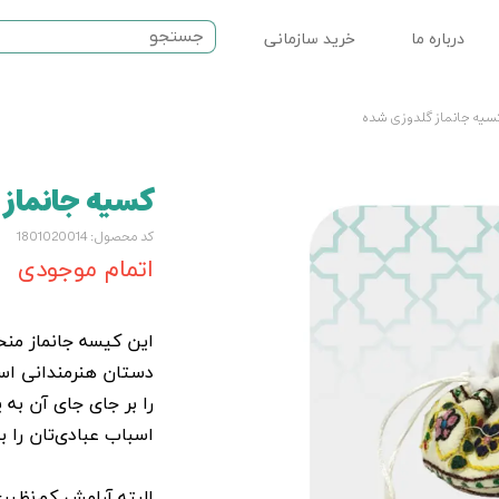
درباره ما
خرید سازمانی
ت مذهبی
سیه جانماز گلدوزی شده
نماز
کسیه جانماز
سرامیکی
کد محصول: 1801020014
اتمام موجودی
این کیسه جانماز منح
دستان هنرمندانی اس
را بر جای جای آن به ی
اسباب عبادی‌تان را ب
البته آرامش کم‌نظیر