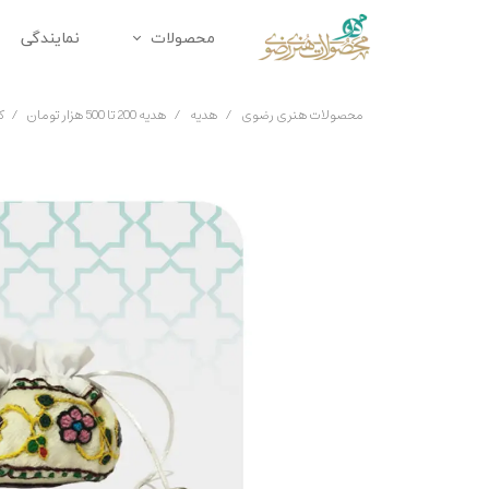
محصولات
نمایندگی
محصولات متبرک
زیورآلا
محصولات هنری رضوی
هدیه
هدیه 200 تا 500 هزار تومان
ک
تابلو
ملزومات 
دکوراتیو
تندیس
پک هدیه
هدایای 