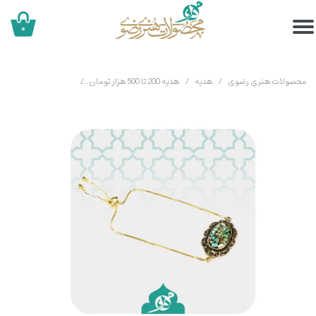
۰
محصولات هنری رضوی
هدیه
هدیه 200 تا 500 هزار تومان
دستبند فیروزه طلارو