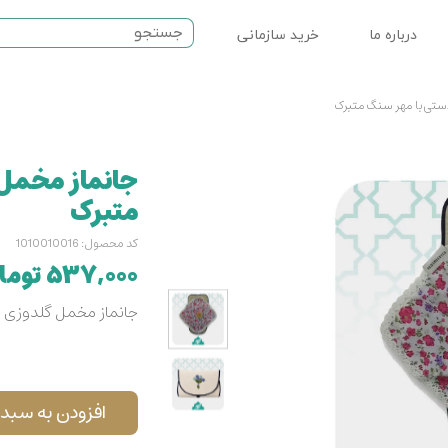
درباره ما
خرید سازمانی
ت مذهبی
ستی با مهر سنگ متبرک
نماز
جانماز مخمل
سرامیکی
متبرک
کد محصول: 1010010016
۵۳۷,۰۰۰ تومان
جانماز مخمل گلدوزی 
افزودن به سبد 