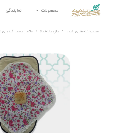
محصولات
نمایندگی
محصولات متبرک
زیورآلا
محصولات هنری رضوی
ملزومات نماز
جانماز مخمل گلدوزی د
تابلو
ملزومات 
دکوراتیو
تندیس
پک هدیه
هدایای 