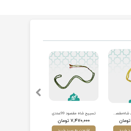
تسبیح 101 عددی شاه‌مقصود عالی زرد کابل (مختار)
تسبیح شاه مقصود 99عددی
۷,۴۷۰,۰۰۰ تومان
د خرید
افزودن به سبد خرید