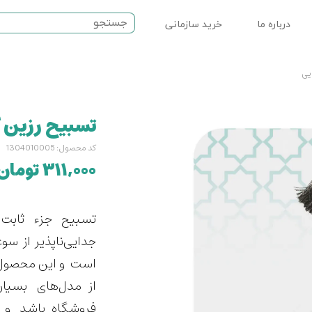
درباره ما
خرید سازمانی
ت مذهبی
نماز
تسبیح رزین کوچک 
سرامیکی
کد محصول: 1304010005
۳۱۱,۰۰۰ تومان
تسبيح جزء ثابت
جدایی‌ناپذیر از س
است و این محصول 
از مدل‌های بسيار
فروشگاه باشد و 