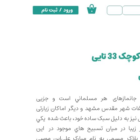
ورود
/
ثبت نام
۰
حساب کاربری من
تغییر گذر واژه
سفارشات
33 تایی
خروج از حساب کاربری
 جانمازهای هر مسلماني است و جزیی
وغات شهر مقدس مشهد و دیگر اماکان زیارتی
نیز به دلیل سبک ساده خود، باعث شده يکي
 زيبا در ميان تسبيح هاي موجود در این
پلاک مسمی به نام مبارک علی‌ابن موسی