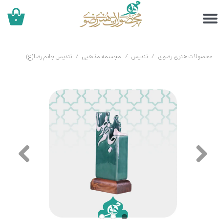
۰
محصولات هنری رضوی
تندیس
مجسمه مذهبی
تندیس جانم رضا(ع)