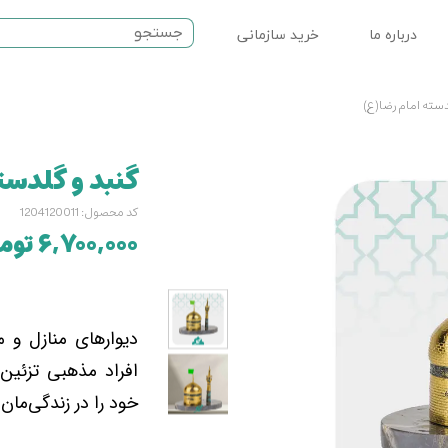
درباره ما
خرید سازمانی
ت مذهبی
دسته امام رضا(ع)
نماز
گنبد و گلدست
سرامیکی
کد محصول: 1204120011
۶,۷۰۰,۰۰۰ تومان
دیوارهای منازل و مح
افراد مذهبی تزئین 
خود را در زندگی‌مان