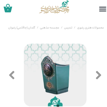
۰
محصولات هنری رضوی
تندیس
مجسمه مذهبی
گلدان (جاقلمی) رضوان