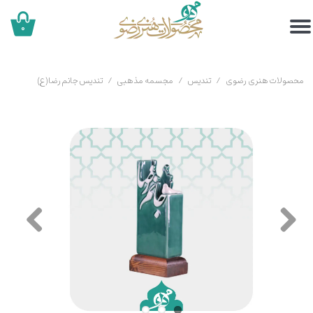
۰
محصولات هنری رضوی
تندیس
مجسمه مذهبی
تندیس جانم رضا(ع)