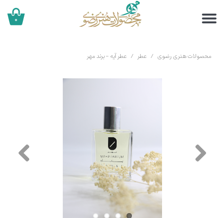
۰
محصولات هنری رضوی
عطر
عطر آیه - برند مهر