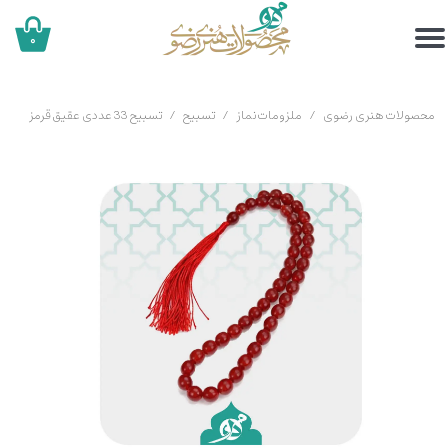
۰
محصولات هنری رضوی
ملزومات نماز
تسبیح
تسبیح 33 عددی عقیق قرمز