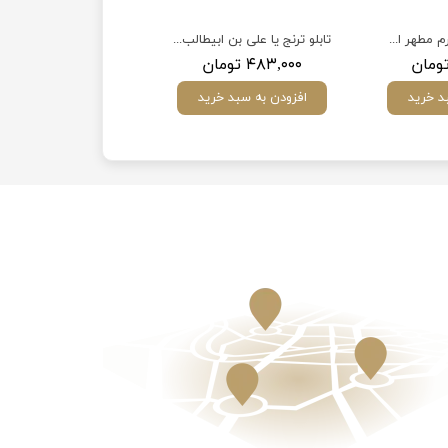
تابلو گل متبرک حرم مطهر امام رضا(ع)
تابلو ترنج یا علی بن ابیطالب (ع)
۴۸۳,۰۰۰ تومان
د خرید
افزودن به سبد خرید