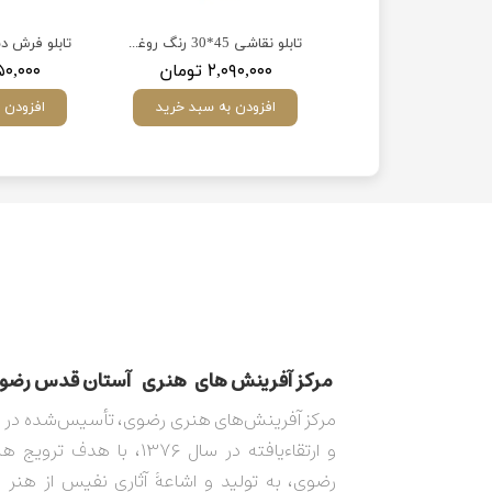
تابلو ترنج یا ابا صالح المهدی(عج)
تابلو نقاشی 45*30 رنگ روغن امام خمینی (ره)
۸۶۹,۰ تومان
۲,۰۹۰,۰۰۰ تومان
۱,۶۵۰,۰۰۰ 
ودن به سبد خرید
افزودن به سبد خرید
افزودن 
مركز آفرينش های هنری آستان قدس رضوی​​​​​​​​​​​​
و ارتقاءیافته در سال ۱۳۷۶، با هدف 
رضوی، به تولید و اشاعۀ آثاری نفیس از هنر 