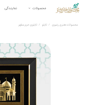
محصولات
نمایندگی
محصولات متبرک
زیورآلا
محصولات هنری رضوی
تابلو
تابلوی حرم مطهر
تابلو
ملزومات 
دکوراتیو
تندیس
پک هدیه
هدایای 