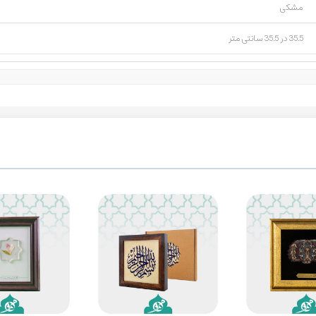
مشکی
35.5 در 35.5 سانتی متر