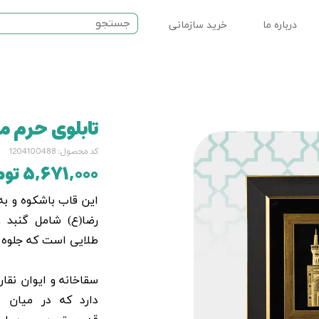
درباره ما
خرید سازمانی
ت مذهبی
نماز
تابلوی حرم م
سرامیکی
کد محصول: 1204100488
۵,۶۷۱,۰۰۰ تومان
این قاب باشکوه و به
رضا(ع) شامل گنبد و
طلایی است که جلوه‌ 
سقاخانه و ایوان نقا
دارد که در میان 