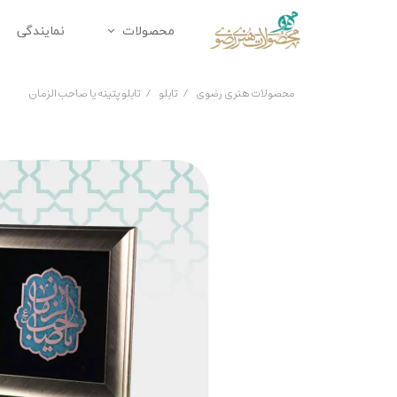
محصولات
نمایندگی
محصولات متبرک
زیورآلا
محصولات هنری رضوی
تابلو
تابلو پتینه یا صاحب الزمان
تابلو
ملزومات 
دکوراتیو
تندیس
پک هدیه
هدایای 