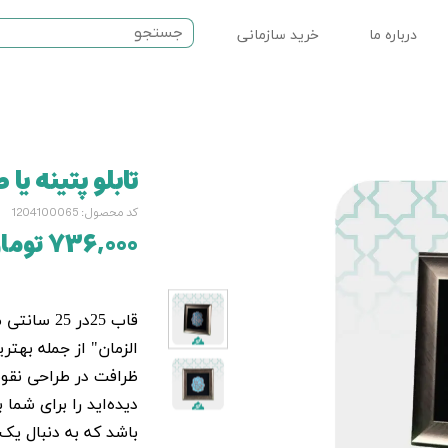
درباره ما
خرید سازمانی
ت مذهبی
نماز
تابلو پتینه ی
سرامیکی
کد محصول: 1204100065
۷۳۶,۰۰۰ تومان
قاب 25در 
الزمان" از جمله بهتر
ظرافت در طراحی نقوش
دیده‌اید را برای شما 
باشد که به دنبال یک