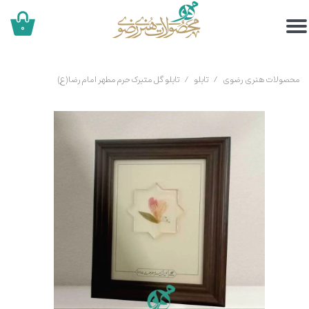
۰
محصولات هنری رضوی
تابلو
تابلو گل متبرک حرم مطهر امام رضا(ع)