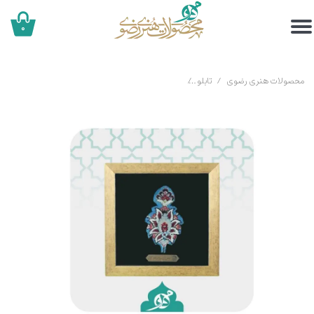
۰
محصولات هنری رضوی
تابلو
تابلو فرش متبرک (40 در 40 ماشینی) حرم امام رضا (ع)