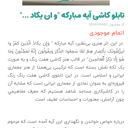
تابلو کاشی آیه مبارکه "و ان یکاد ..."
کد محصول: 1204100492
اتمام موجودی
در این اثر هنری بی‌نظیر، آیه مبارکه " وَإِن یکادُ الَّذِینَ کفَرُ وا
لَیزْلِقُونَک بِأَبْصَارِ هِمْ لَمَّا سَمِعُوا الذِّکرَ وَیقُولُونَ إِنَّهُ لَمَجْنُونٌ وَمَا
هُوَ إِلَّا ذِکرٌ لِّلْعَالَمِینَ" در قالب هنر کاشی هفت رنگ و به صورت
یک تکه نقش بسته است که ترکیبی بی‌همتا از هنر معماری
ایرانی و اسلامی است. در این تابلوی کاشی هفت رنگ رنگ
فیروزه‌ای به عنوان نمادی از معماری ایرانی است که مشابه آن‌
را در کاشیکاری مساجد شاهد هستیم که معرف مفاهيمي
چون آرامش، معنويات و احساسات لطيف است.
درباره خواص خواندن و نگهداری این آیه آمده است که مرحوم