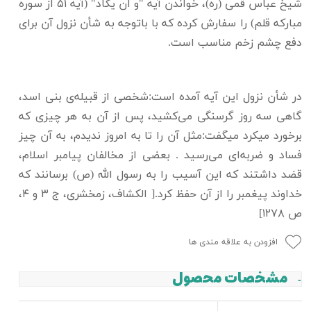
شیخ عباس قمی (ره)، خواندن آیه "و ان یکاد" (آیه ۵۱ از سوره
مبارکه قلم) را سفارش کرده که با باتوجه به شأن نزول آن برای
دفع چشم زخم مناسب است.
در شأن نزول این آیه آمده است:شخصی از قبیله‌ی بنی اسد،
گاهی سه روز گرسنگی می‌کشید، پس از آن به هر چیزی که
برخورد میکرد میگفت:مثل آن را تا به امروز ندیدم، به آن چیز
فساد و ضربه‌ای می‌رسید . بعضی از مخالفان پیامبر اسلام،
قضد داشتند که این آسیب را به رسول الله (ص) برسانند که
خداوند پیغمبر را از آن حفظ کرد.[ الکشاف، زمخشری، ج ۳ و ۴،
ص ۱۲۷۸]
افزودن به علاقه مندی ها
مشخصات محصول