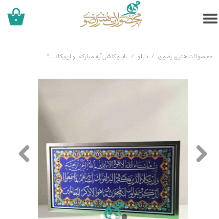
۰
محصولات هنری رضوی
تابلو
تابلو کاشی آیه مبارکه "و ان یکاد ..."