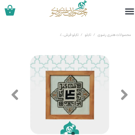
۰
محصولات هنری رضوی
تابلو
تابلو فرش
قاب فرش ماشینی منقش به مَن کُنتُ مُولی 