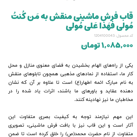
قاب فرش ماشینی منقش به مَن کُنتُ
مُولی فَهَذا عَلی مُولی
کد محصول: 1204100043
۱,۰۸۵,۰۰۰ تومان
یکی از راه‌های الهام بخشیدن به فضای معنوی منازل و محل
کار ما، استفاده از نمادهای مذهبی همچون تابلوهای منقش
به نام مبارک ائمه اطهار(ع) است تا علاوه بر آن که نشان
دهنده عقاید و باورهای ما باشند، اثرات یاد شده را در
مخاطبان ما نیز نهادینه کنند.
این مهم نیازمند توجه به کیفیت بصری متفاوت این
آثار است و این قاب نیز با بافت فرش ماشینی، تصویری
متفاوت از نام حضرت محمد(ص) را خلق کرده است تا ضمن