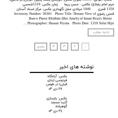
حرم امام رضا(ع) عکاس : حسن پیما زمان عکس: 1319شمسی
1359 قمری 1940 میلادی محل نگهداری عکس: مرکز اسناد آستان
قدس رضوی Inventory Number: 36361 Photo Title: Distant View of
Bast-e Pāeen Khiābān (Hor Ameli) of Imam Reza's Shrine
Photographer: Hassan Peyma Photo Date: 1319 Solar Hijri …
ادامه مطلب
۱
۲
۳
۴
بعدی
نوشته های اخیر
عکس: آرامگاه
فردوسی (بنای
قبلی) در طوس
۲۹ دی ۰۳
عکس: بازسازی
گنبد مسجد
گوهرشاد
۲۹ دی ۰۳