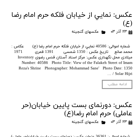
عکس: نمايي از خیابان فلکه حرم امام رضا
(ع)
۲۳ آذر ۰۳
عکسهای گنجینه
شماره اموالی: 40586 نمايي از خیابان فلکه حرم امام رضا (ع) عکاس :
محمد صانع تاریخ عکس : 1350 شمسی 1391 قمری 1971
میلادی محل نگهداری عکس: مرکز اسناد آستان قدس رضوی Inventory
Number: 40586 Photo Title: View of the Falakeh Street of Imam
Reza's Shrine Photographer: Mohammad Sane' Photo Date: 1350
Solar Hijri / …
ادامه مطلب
عکس: دورنمای بست پایین خیابان(حر
عاملی) حرم امام رضا(ع)
۲۳ آذر ۰۳
عکسهای گنجینه
شماره اموالی: 36361 عنوان عکس: دورنمای بست پایین خیابان(حر عاملی)