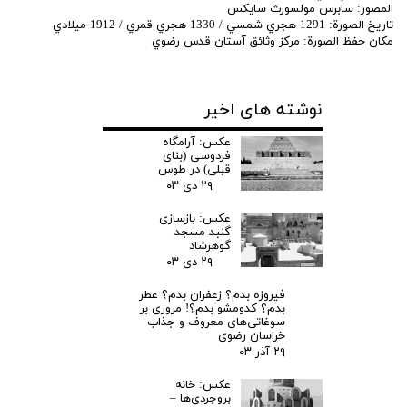
المصور: سابرس مولسورث سايكس
تاريخ الصورة: 1291 هجري شمسي / 1330 هجري قمري / 1912 ميلادي
مكان حفظ الصورة: مركز وثائق آستان قدس رضوي
نوشته های اخیر
عکس: آرامگاه
فردوسی (بنای
قبلی) در طوس
۲۹ دی ۰۳
عکس: بازسازی
گنبد مسجد
گوهرشاد
۲۹ دی ۰۳
فیروزه بدم؟ زعفران بدم؟ عطر
بدم؟ کدومشو بدم؟! مروری بر
سوغاتی‌های معروف و جذاب
خراسان رضوی
۲۹ آذر ۰۳
عکس: خانه
بروجردی‌ها –